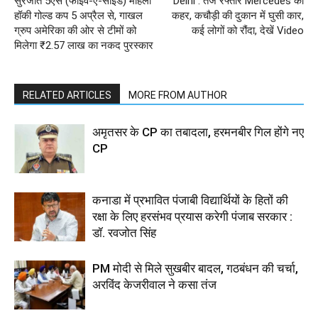
सुरजीत 5एस (फाइव-ए-साइड) महिला
Delhi : तेज रफ्तार Mercedes का
हॉकी गोल्ड कप 5 अप्रैल से, गाखल
कहर, कचौड़ी की दुकान में घुसी कार,
ग्रुप अमेरिका की ओर से टीमों को
कई लोगों को रौंदा, देखें Video
मिलेगा ₹2.57 लाख का नकद पुरस्कार
RELATED ARTICLES
MORE FROM AUTHOR
अमृतसर के CP का तबादला, हरमनबीर गिल होंगे नए
CP
कनाडा में प्रभावित पंजाबी विद्यार्थियों के हितों की
रक्षा के लिए हरसंभव प्रयास करेगी पंजाब सरकार :
डॉ. रवजोत सिंह
PM मोदी से मिले सुखबीर बादल, गठबंधन की चर्चा,
अरविंद केजरीवाल ने कसा तंज