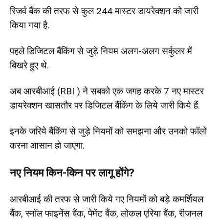
रिजर्व बैंक की तरफ से कुल 244 मास्टर डायरेक्शन को जारी
क‍िया गया है.
पहले डिजिटल बैंकिंग से जुड़े नियम अलग-अलग सर्कुलर में
ब‍िखरे हुए थे.
अब आरबीआई (RBI ) ने सबको एक जगह करके 7 नए मास्‍टर
डायरेक्‍शन खासतौर पर ड‍िज‍िटल बैंक‍िंग के ल‍िये जारी क‍िये हैं.
इनके जर‍िये बैंक‍िंग से जुड़े न‍ियमों को समझना और उनको फॉलो
करना आसान हो जाएगा.
नए नियम किन-किन पर लागू होंगे?
आरबीआई की तरफ से जारी क‍िये गए न‍ियमों को बड़े कमर्शियल
बैंक, स्मॉल फाइनेंस बैंक, पेमेंट बैंक, लोकल एरिया बैंक, रीजनल