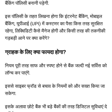
बैंकिंग पॉलिसी बनानी पड़ेगी.
इस पॉल‍िसी के तहत लिखना होगा कि इंटरनेट बैंकिंग, मोबाइल
बैंकिंग, यूपीआई (UPI) में कस्‍टमर का पैसा क‍िस तरह सुरक्षित
रहेगा, ल‍िक्‍व‍िड‍िटी कैसे मैनेज होगी और क‍िसी तरह की तकनीकी
गड़बड़ी आने पर क्‍या करेंगे?
ग्राहक के लिए क्‍या फायदा होगा?
न‍ियम पूरी तरह साफ और स्‍पष्‍ट होने से बैंक जल्दी नई सर्विस को
लॉन्‍च कर पाएंगे.
इससे साइबर फ्रॉड से बचाव के नियमों को और सख्‍त क‍िया जा
सकेगा.
इसके अलावा छोटे बैंक भी बड़े बैंकों की तरह डिजिटल सुविधाएं दे