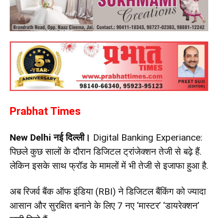
Prabhat Times
New Delhi नई दिल्ली।
Digital Banking Experiance:
प‍िछले कुछ सालों के दौरान ड‍िज‍िटल ट्रांजेक्‍शन तेजी से बढ़े हैं.
लेक‍िन इसके साथ फ्रॉड के मामलों में भी तेजी से इजाफा हुआ है.
अब र‍िजर्व बैंक ऑफ इंड‍िया (RBI) ने डिजिटल बैंक‍िंग को ज्‍यादा
आसान और सुरक्ष‍ित बनाने के लिए 7 नए ‘मास्टर’ ‘डायरेक्शन’