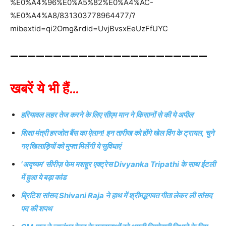
%E0%A4%96%E0%A5%82%E0%A4%AC-
%E0%A4%A8/831303778964477/?
mibextid=qi2Omg&rdid=UvjBvsxEeUzFfUYC
———————————————————————
खबरें ये भी हैं…
हरियावल लहर तेज करने के लिए सीएम मान ने किसानों से की ये अपील
शिक्षा मंत्री हरजोत बैंस का ऐलान! इन तारीख को होंगे खेल विंग के ट्रायल, चुने
गए खिलाड़ियों को मुफ्त मिलेंगी ये सुविधाएं
‘अदृष्यम’ सीरीज़ फेम मशहूर एक्ट्रेस Divyanka Tripathi के साथ ईटली
में हुआ ये बड़ा कांड
ब्रिटिश सांसद Shivani Raja ने हाथ में श्रीमद्भगवत गीता लेकर ली सांसद
पद की शपथ