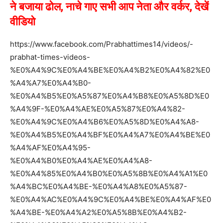
ने बजाया ढोल, नाचे गाए सभी आप नेता और वर्कर, देखें
वीडियो
https://www.facebook.com/Prabhattimes14/videos/-
prabhat-times-videos-
%E0%A4%9C%E0%A4%BE%E0%A4%B2%E0%A4%82%E0
%A4%A7%E0%A4%B0-
%E0%A4%B5%E0%A5%87%E0%A4%B8%E0%A5%8D%E0
%A4%9F-%E0%A4%AE%E0%A5%87%E0%A4%82-
%E0%A4%9C%E0%A4%B6%E0%A5%8D%E0%A4%A8-
%E0%A4%B5%E0%A4%BF%E0%A4%A7%E0%A4%BE%E0
%A4%AF%E0%A4%95-
%E0%A4%B0%E0%A4%AE%E0%A4%A8-
%E0%A4%85%E0%A4%B0%E0%A5%8B%E0%A4%A1%E0
%A4%BC%E0%A4%BE-%E0%A4%A8%E0%A5%87-
%E0%A4%AC%E0%A4%9C%E0%A4%BE%E0%A4%AF%E0
%A4%BE-%E0%A4%A2%E0%A5%8B%E0%A4%B2-