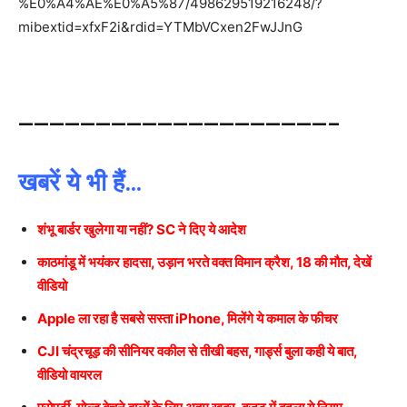
%E0%A4%AE%E0%A5%87/498629519216248/?
mibextid=xfxF2i&rdid=YTMbVCxen2FwJJnG
————————————————————–
खबरें ये भी हैं…
शंभू बार्डर खुलेगा या नहीं? SC ने दिए ये आदेश
काठमांडू में भयंकर हादसा, उड़ान भरते वक्त विमान क्रैश, 18 की मौत, देखें
वीडियो
Apple ला रहा है सबसे सस्ता iPhone, मिलेंगे ये कमाल के फीचर
CJI चंद्रचूड़ की सीनियर वकील से तीखी बहस, गार्ड्स बुला कही ये बात,
वीडियो वायरल