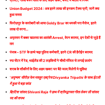
प्रोपर्टी, गोल्ड बेचने वालों के लिए अहम खबर, बजट में बदला ये नियम
Union Budget 2024 : अब इतने लाख की इनकम टैक्स फ्री, जानें क्या
हुआ सस्ता
फिरोज़पुर के कारोबारी को आया Goldy Brar का धमकी भरा मैसेज, इतने
लाख दो वरना…
अमृतसर में बब्बर खालसा का आतंकी Arrest, वेपन बरामद, इन देशों से जुड़े हैं
तार
पंजाब – STF के हत्थे चढ़ा पुलिस कर्मचारी, इतने CR की हैरोईन बरामद
स्पा सेंटर में रेड, थाईलेंड की 2 लड़कियों ने चौथी मंजिल से लगाई छलांग
शराब के शौकीनों के लिए अहम खबर! घर बैठे जल्द मिलेगी ये सुविधा
‘अदृष्यम’ सीरीज़ फेम मशहूर एक्ट्रेस Divyanka Tripathi के साथ ईटली
में हुआ ये बड़ा कांड
ब्रिटिश सांसद Shivani Raja ने हाथ में श्रीमद्भगवत गीता लेकर ली सांसद
पद की शपथ