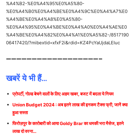
%A4%B2-%E0%A4%95%E0%A5%80-
%E0%A4%B0%E0%A4%BE%E0%A4%9C%E0%A4%A7%E0
%A4%BE%E0%A4%A8%E0%A5%80-
%E0%A4%95%E0%A4%BE%E0%A4%A0%E0%A4%AE%E0
%A4%BE%E0%A4%82%E0%A4%A1%E0%A5%82-/8517190
06417420/?mibextid=xfxF2i&rdid=KZ4PcYaUjdaLEIuc
——————————————————–
खबरें ये भी हैं…
प्रोपर्टी, गोल्ड बेचने वालों के लिए अहम खबर, बजट में बदला ये नियम
Union Budget 2024 : अब इतने लाख की इनकम टैक्स फ्री, जानें क्या
हुआ सस्ता
फिरोज़पुर के कारोबारी को आया Goldy Brar का धमकी भरा मैसेज, इतने
लाख दो वरना…