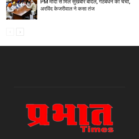
PM मोदी से मिले सुखबीर बादल, गठबंधन की चर्चा,
अरविंद केजरीवाल ने कसा तंज