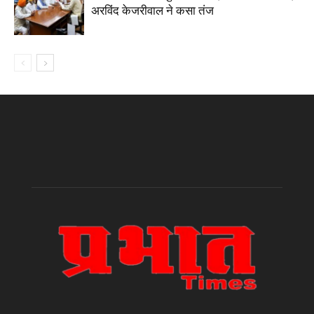
अरविंद केजरीवाल ने कसा तंज