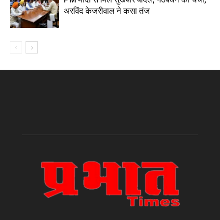
अरविंद केजरीवाल ने कसा तंज