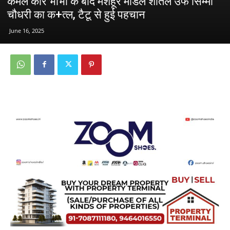
कमल कौर भाभी के बाद मशहूर माडल शीतल उर्फ सिम्मी
चौधरी का क+त्ल, टैटू से हुई पहचान
June 16, 2025