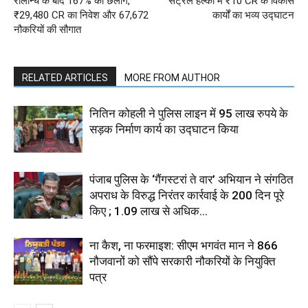
रीलॉन्च के बाद 167% की छलांग,
सेंट्रल हल्का में ₹10 CR के विकास
₹29,480 CR का निवेश और 67,672
कार्यों का भव्य उद्घाटन
नौकरियों की सौगात
RELATED ARTICLES
MORE FROM AUTHOR
नितिन कोहली ने पुलिस लाइन में 95 लाख रुपये के
सड़क निर्माण कार्य का उद्घाटन किया
पंजाब पुलिस के ‘गैंगस्टरां ते वार’ अभियान ने संगठित
अपराध के विरुद्ध निरंतर कार्रवाई के 200 दिन पूरे
किए ; 1.09 लाख से अधिक...
ना कैश, ना फरमाइश: सीएम भगवंत मान ने 866
नौजवानों को सौंपे सरकारी नौकरियों के नियुक्ति
पत्र