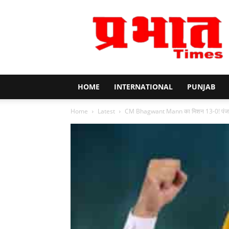
Prabhat
Times
HOME
INTERNATIONAL
PUNJAB
Home
Latest
CM Bhagwant Mann का मिशन 13-0! पंजाब आ 