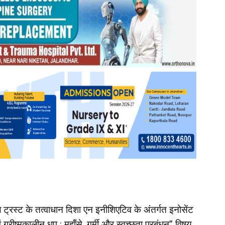
ट्रस्ट के तत्वाधान दिशा एन इनीशिएटिव के अंतर्गत इनोसेंट
ग्रीष्मकालीन धूप : मुहाँसे, गर्मी और स्वच्छता प्रबंधन” विषय