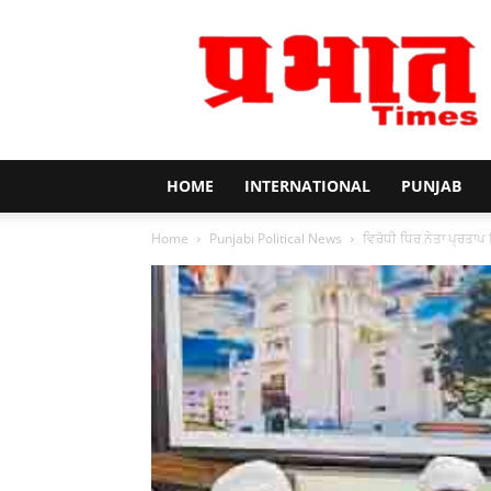
Prabhat
Times
HOME
INTERNATIONAL
PUNJAB
Home
Punjabi Political News
ਵਿਰੋਧੀ ਧਿਰ ਨੇਤਾ ਪ੍ਰਤਾ