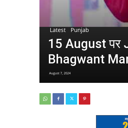
Latest
Punjab
15 August पर Ja
Bhagwant Mann 
August 7, 2024